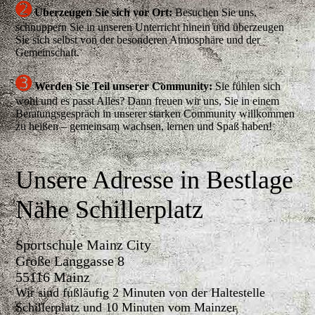
➋
Überzeugen Sie sich vor Ort:
Besuchen Sie uns,
schnuppern Sie in unseren Unterricht hinein und überzeugen
Sie sich selbst von der besonderen Atmosphäre und der
Gemeinschaft.
➌
Werden Sie Teil unserer Community:
Sie fühlen sich
wohl und es passt Alles? Dann freuen wir uns, Sie in einem
Beratungsgespräch in unserer starken Community willkommen
zu heißen – gemeinsam wachsen, lernen und Spaß haben!
Unsere Adresse in Bestlage
Nähe Schillerplatz
Sportschule Mainz City
Große Langgasse 8
55116 Mainz
Wir sind fußläufig 2 Minuten von der Haltestelle
Schillerplatz und 10 Minuten vom Mainzer