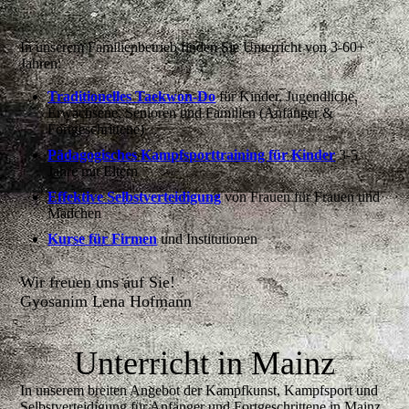
In unserem Familienbetrieb finden Sie Unterricht von 3-60+
Jahren:
Traditionelles Taekwon-Do
für Kinder, Jugendliche,
Erwachsene, Senioren und Familien (Anfänger &
Fortgeschrittene)
Pädagogisches Kampfsporttraining für Kinder
3-5
Jahre mit Eltern
Effektive Selbstverteidigung
von Frauen für Frauen und
Mädchen
Kurse für Firmen
und Institutionen
Wir freuen uns auf Sie!
Gyosanim Lena Hofmann
Unterricht in Mainz
In unserem breiten Angebot der Kampfkunst, Kampfsport und
Selbstverteidigung für Anfänger und Fortgeschrittene in Mainz