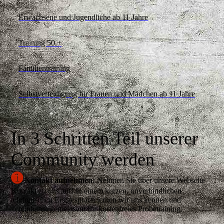
Erwachsene und Jugendliche ab 11 Jahre
Training 50 +
Familientraining
Selbstverteidigung für Frauen und Mädchen ab 11 Jahre
In 3 Schritten Teil unserer
Community werden
➊
Kontakt aufnehmen:
Nehmen Sie über unsere Webseite
Kontakt zu uns auf! In einem kurzen, unverbindlichen
telefonischen Erstgespräch lernen wir uns kennen und
vereinbaren gemeinsam Ihr kostenfreies Probetraining.