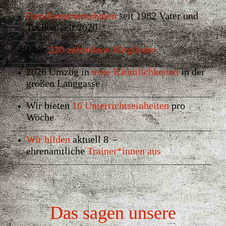
Familienunternehmen
seit 1982 Vater und
Tochter seit 2020
Über
220 zufriedene Mitglieder
2026 Umzug in
neue Räumlichkeiten
in der
großen Langgasse
Wir bieten
16 Unterrichtseinheiten
pro
Woche
Wir bilden
aktuell 8
ehrenamtliche
Trainer*innen aus
Das sagen unsere