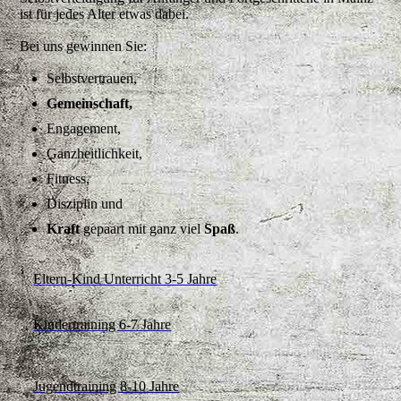
ist für jedes Alter etwas dabei.
Bei uns gewinnen Sie:
Selbstvertrauen,
Gemeinschaft,
Engagement,
Ganzheitlichkeit,
Fitness,
Disziplin und
Kraft
gepaart mit ganz viel
Spaß
.
Eltern-Kind Unterricht 3-5 Jahre
Kindertraining 6-7 Jahre
Jugendtraining 8-10 Jahre