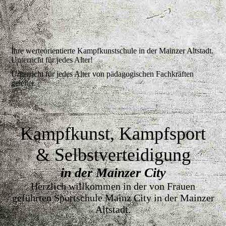
Ihre werteorientierte Kampfkunstschule in der Mainzer Altstadt.
Unterricht für jedes Alter!
Unterricht für jedes Alter von pädagogischen Fachkräften
geleitet.
Kampfkunst, Kampfsport
& Selbstverteidigung
in der Mainzer City
Herzlich willkommen in der von Frauen
geführten Sportschule Mainz City in der Mainzer
Altstadt.